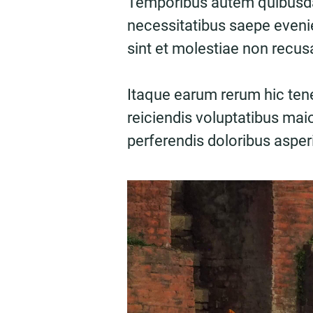
Temporibus autem quibusdam
necessitatibus saepe evenie
sint et molestiae non recu
Itaque earum rerum hic tene
reiciendis voluptatibus mai
perferendis doloribus asperi