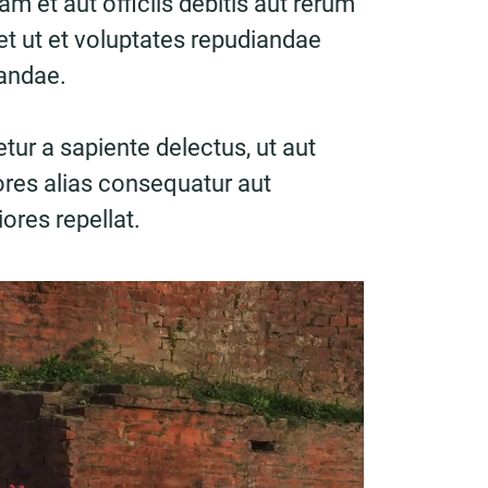
 et aut officiis debitis aut rerum
t ut et voluptates repudiandae
sandae.
tur a sapiente delectus, ut aut
ores alias consequatur aut
ores repellat.