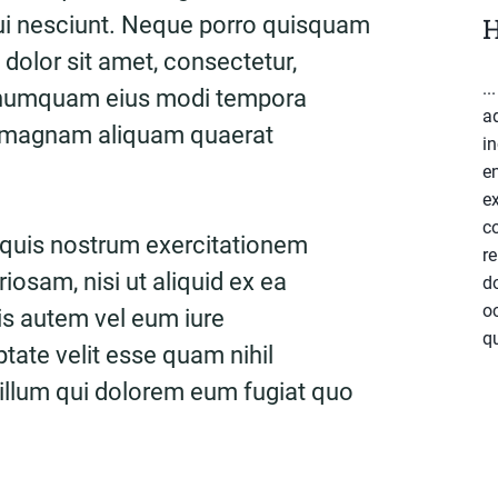
ui nesciunt. Neque porro quisquam
H
 dolor sit amet, consectetur,
..
on numquam eius modi tempora
a
re magnam aliquam quaerat
in
e
ex
c
 quis nostrum exercitationem
re
riosam, nisi ut aliquid ex ea
do
o
 autem vel eum iure
qu
ptate velit esse quam nihil
 illum qui dolorem eum fugiat quo